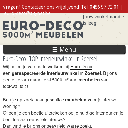
Overslaan
Vragen? Contacteer ons vrijblijvend! Tel. 0486 97 72 01 |
en naar
euro-deco@skynet.be
de inhoud
Jouw winkelmandje
gaan
is leeg.
Inloggen
☰ Menu
Euro-Deco: TOP Interieurwinkel in Zoersel
Wij heten je van harte welkom bij
Euro-Deco
,
een
gerespecteerde
interieurwinkel
in
Zoersel
. Bij ons
geniet je van maar liefst 5000 m² aan
meubelen
van
topkwaliteit !
Ben je op zoek naar geschikte
meubelen
voor je nieuwe
woning?
Of ben je een beetje uitgekeken op je huidige interieur en je
bent toe aan eens iets nieuws?
Dan vind je bij ons ongetwijfeld wat je zoekt.