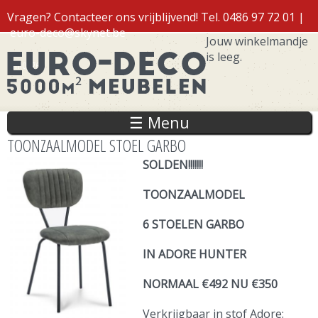
Overslaan
Vragen? Contacteer ons vrijblijvend! Tel. 0486 97 72 01 |
en naar
euro-deco@skynet.be
de inhoud
Jouw winkelmandje
gaan
is leeg.
Inloggen
☰ Menu
TOONZAALMODEL STOEL GARBO
SOLDEN!!!!!!!
TOONZAALMODEL
6 STOELEN GARBO
IN ADORE HUNTER
NORMAAL €492 NU €350
Verkrijgbaar in stof Adore: